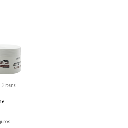
- 3 itens
,16
juros