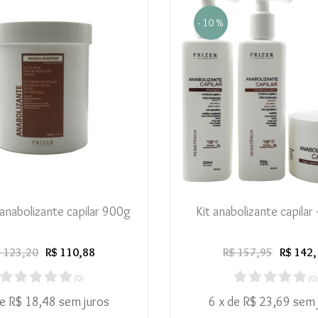
- 10 %
anabolizante capilar 900g
Kit anabolizante capilar 
 123,20
R$ 110,88
R$ 157,95
R$ 142
(
0
)
(
0
)
de R$ 18,48 sem juros
6 x de R$ 23,69 sem 