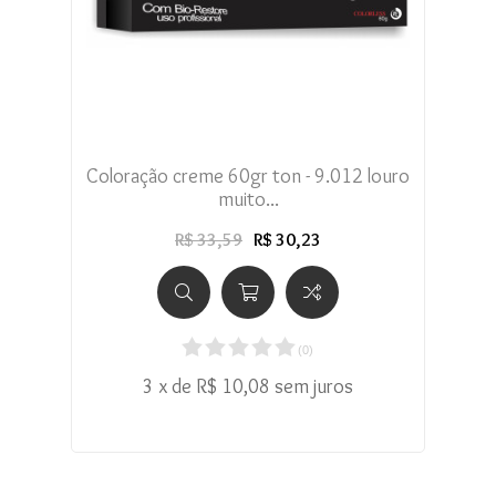
Coloração creme 60gr ton - 9.012 louro
muito...
R$ 33,59
R$ 30,23
(
0
)
3 x de R$ 10,08 sem juros