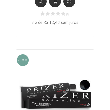
(
0
)
3 x de R$ 12,48 sem juros
- 10 %