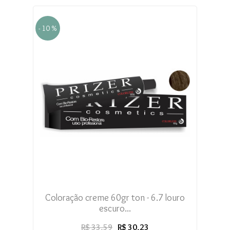
- 10 %
Coloração creme 60gr ton - 6.7 louro
escuro...
R$ 33,59
R$ 30,23