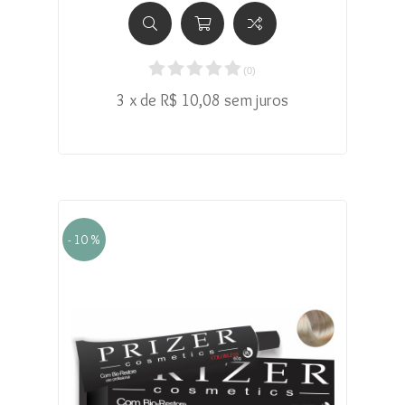
(
0
)
3 x de R$ 10,08 sem juros
- 10 %