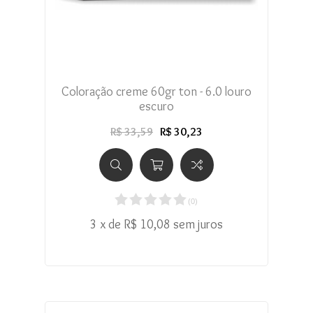
Coloração creme 60gr ton - 6.0 louro
escuro
R$ 33,59
R$ 30,23
(
0
)
3 x de R$ 10,08 sem juros