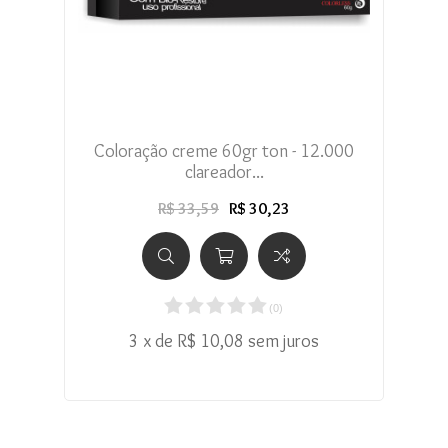
Coloração creme 60gr ton - 12.000
clareador...
R$ 33,59
R$ 30,23
(
0
)
3 x de R$ 10,08 sem juros