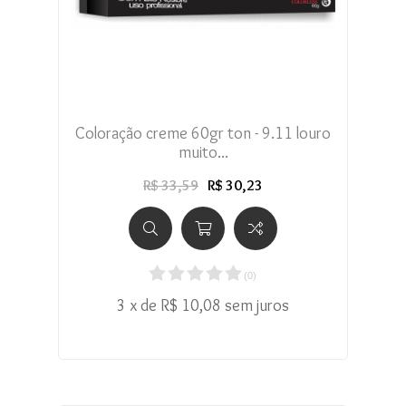
Coloração creme 60gr ton - 9.11 louro
muito...
R$ 33,59
R$ 30,23
(
0
)
3 x de R$ 10,08 sem juros