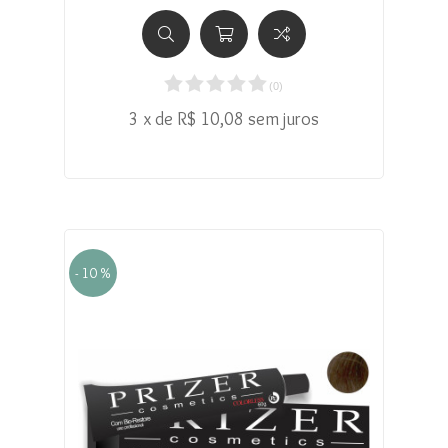
(
0
)
3 x de R$ 10,08 sem juros
- 10 %