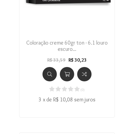
Coloração creme 60gr ton - 6.1 louro
escuro...
R$ 33,59
R$ 30,23
(
0
)
3 x de R$ 10,08 sem juros