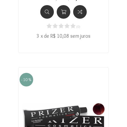
(
0
)
3 x de R$ 10,08 sem juros
- 10 %