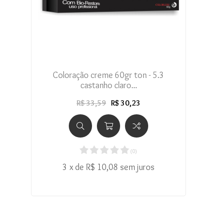
Coloração creme 60gr ton - 5.3
castanho claro...
R$ 33,59
R$ 30,23
(
0
)
3 x de R$ 10,08 sem juros