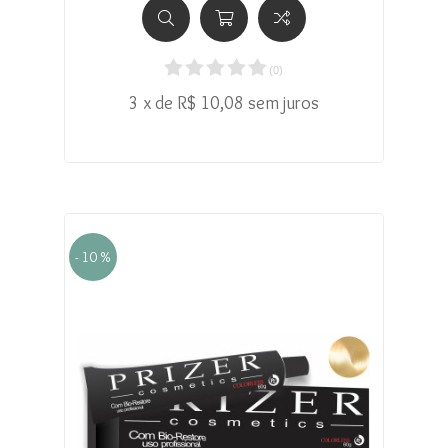
(
0
)
3 x de R$ 10,08 sem juros
- 10 %