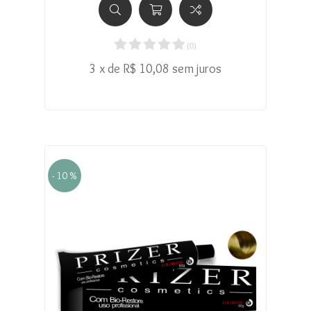
(
0
)
3 x de R$ 10,08 sem juros
- 10 %