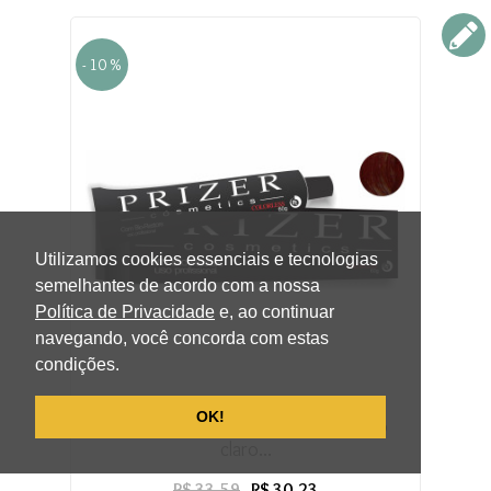
- 10 %
Utilizamos cookies essenciais e tecnologias
semelhantes de acordo com a nossa
Política de Privacidade
e, ao continuar
navegando, você concorda com estas
condições.
OK!
Coloração 60gr ton - 5.66 castanho
claro...
R$ 33,59
R$ 30,23