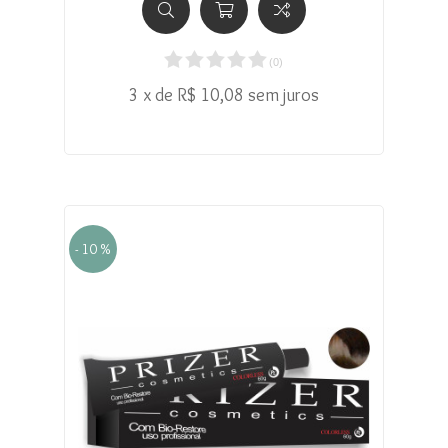
(
0
)
3 x de R$ 10,08 sem juros
- 10 %