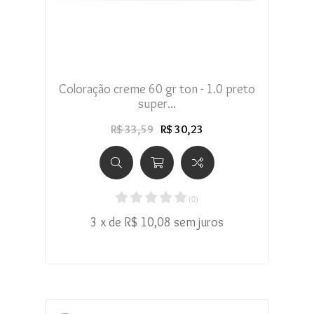
Coloração creme 60 gr ton - 1.0 preto
super...
R$ 33,59
R$ 30,23
(
0
)
3 x de R$ 10,08 sem juros