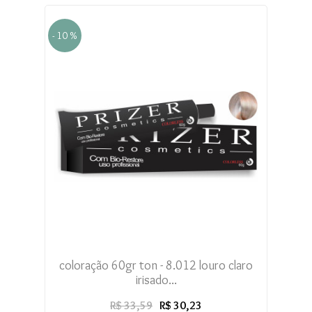
- 10 %
coloração 60gr ton - 8.012 louro claro
irisado...
R$ 33,59
R$ 30,23