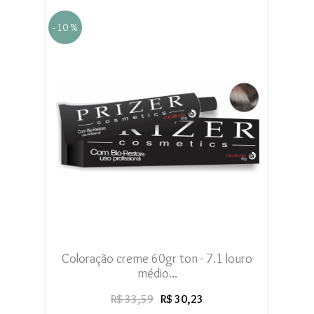
- 10 %
Coloração creme 60gr ton - 7.1 louro
médio...
R$ 33,59
R$ 30,23