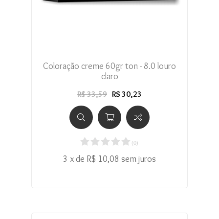
Coloração creme 60gr ton - 8.0 louro
claro
R$ 33,59
R$ 30,23
(
0
)
3 x de R$ 10,08 sem juros