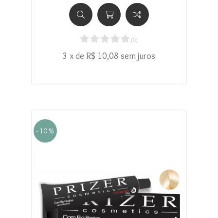
(
0
)
3 x de R$ 10,08 sem juros
- 10 %