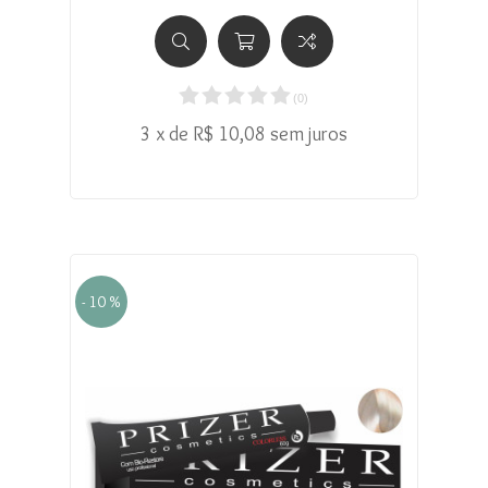
(
0
)
3 x de R$ 10,08 sem juros
- 10 %