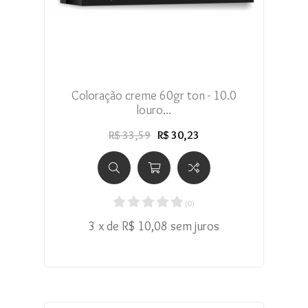
Coloração creme 60gr ton - 10.0
louro...
R$ 33,59
R$ 30,23
(
0
)
3 x de R$ 10,08 sem juros