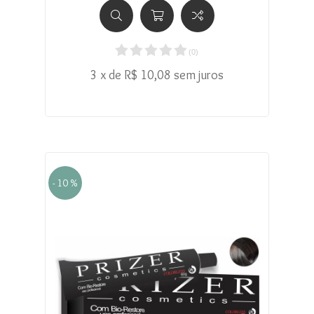
(
0
)
3 x de R$ 10,08 sem juros
- 10 %