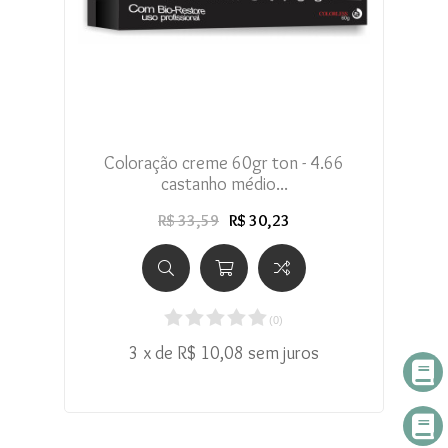
Coloração creme 60gr ton - 4.66
castanho médio...
R$ 33,59
R$ 30,23
(
0
)
3 x de R$ 10,08 sem juros